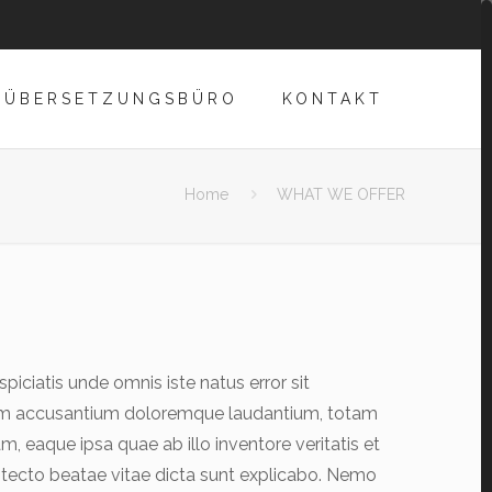
ÜBERSETZUNGSBÜRO
KONTAKT
Home
WHAT WE OFFER
spiciatis unde omnis iste natus error sit
m accusantium doloremque laudantium, totam
m, eaque ipsa quae ab illo inventore veritatis et
itecto beatae vitae dicta sunt explicabo. Nemo