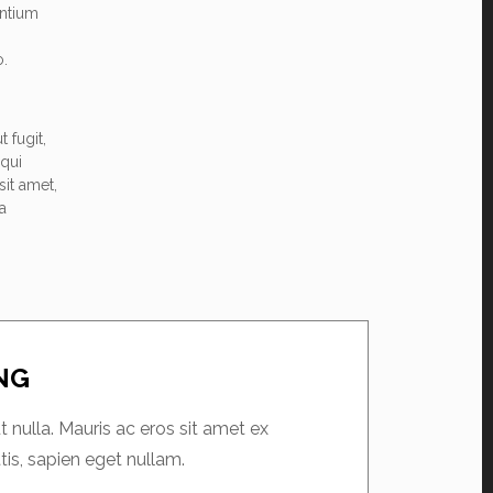
antium
o.
 fugit,
qui
it amet,
a
ING
 nulla. Mauris ac eros sit amet ex
is, sapien eget nullam.