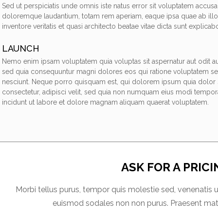
Sed ut perspiciatis unde omnis iste natus error sit voluptatem accus
doloremque laudantium, totam rem aperiam, eaque ipsa quae ab illo
inventore veritatis et quasi architecto beatae vitae dicta sunt explicab
LAUNCH
Nemo enim ipsam voluptatem quia voluptas sit aspernatur aut odit aut
sed quia consequuntur magni dolores eos qui ratione voluptatem se
nesciunt. Neque porro quisquam est, qui dolorem ipsum quia dolor s
consectetur, adipisci velit, sed quia non numquam eius modi tempor
incidunt ut labore et dolore magnam aliquam quaerat voluptatem.
ASK FOR A PRIC
Morbi tellus purus, tempor quis molestie sed, venenatis ut
euismod sodales non non purus. Praesent matt