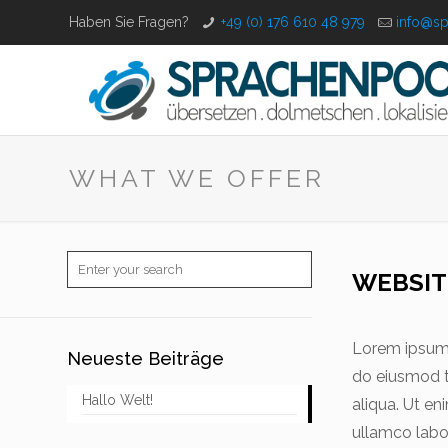
Haben Sie Fragen?
+49 (0) 176 610 48 979
info@s
WHAT WE OFFER
WEBSIT
Lorem ipsum d
Neueste Beiträge
do eiusmod t
Hallo Welt!
aliqua. Ut en
ullamco labo