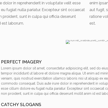
re dolor in reprehenderit in voluptate velit esse
enim ipsam
 eu fugiat nulla pariatur. Excepteur sint occaecat
aut fugit,
 proident, sunt in culpa qui officia deserunt
ratione v
d est laborum.
est.
PERFECT IMAGERY
Lorem ipsum dolor sit amet, consectetur adipisicing elit, sed do ei
tempor incididunt ut labore et dolore magna aliqua. Ut enim ad min
veniam, quis nostrud exercitation ullamco laboris nisi ut aliquip ex ea
commodo consequat. Duis aute irure dolor in reprehenderit in volupt
esse cillum dolore eu fugiat nulla pariatur. Excepteur sint occaecat c
non proident, sunt in culpa qui officia deserunt mollit anim id est la
CATCHY SLOGANS