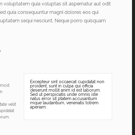
 voluptatem quia voluptas sit aspernatur aut odit
 sed quia consequuntur magni dolores eos qui
oluptatem sequi nesciunt. Neque porro quisquam
Excepteur sint occaecat cupidatat non
usmod
proident, sunt in culpa qui officia
deserunt mollit anim id est laborum.
im
Sed ut perspiciatis unde omnis iste
natus error sit ptatem accusantium
mque laudantium, venenatis totrem
ate velit
aperiam.
upidatat
borum.